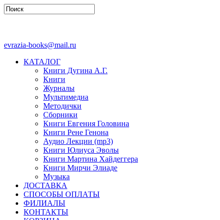
evrazia-books@mail.ru
КАТАЛОГ
Книги Дугина А.Г.
Книги
Журналы
Мультимедиа
Методички
Сборники
Книги Евгения Головина
Книги Рене Генона
Аудио Лекции (mp3)
Книги Юлиуса Эволы
Книги Мартина Хайдеггера
Книги Мирчи Элиаде
Музыка
ДОСТАВКА
СПОСОБЫ ОПЛАТЫ
ФИЛИАЛЫ
КОНТАКТЫ