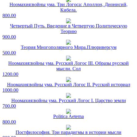
Ноомахия:войны ума. Три Логоса: Аполлон, Дионисий,
Кибела.
800.00
Четвертый Путь. Введение в Четвертую Политическую
Теорию
900.00
Теория Многополярного Мира.Плюриверсум
500.00
Ноомахия:войны ума. Русский Логос III. Образы русской
мысли. Сол
1200.00
Ноомахия:войны ума. Русский Логос II. Русский историал
1000.00
Ноомахия:войны ума. Русский Логос I. Царство земли
700.00
Politica Aeterna
800.00
Постфилософия. Три парадигмы в истории мысли