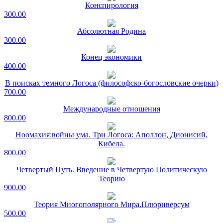
Конспирология
300.00
Абсолютная Родина
300.00
Конец экономики
400.00
В поисках темного Логоса (философско-богословские очерки)
700.00
Международные отношения
800.00
Ноомахия:войны ума. Три Логоса: Аполлон, Дионисий,
Кибела.
800.00
Четвертый Путь. Введение в Четвертую Политическую
Теорию
900.00
Теория Многополярного Мира.Плюриверсум
500.00