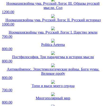
Ноомахия:войны ума. Русский Логос III. Образы русской
мысли. Сол
1200.00
Ноомахия:войны ума. Русский Логос II. Русский историал
1000.00
Ноомахия:войны ума. Русский Логос I. Царство земли
700.00
Politica Aeterna
800.00
Постфилософия. Три парадигмы в истории мысли
800.00
Антикейменос. Эпистемологические войны. Боги чумы.
Великое пробу
800.00
Топи и выси моего сердца
700.00
Многополярный мир
800.00