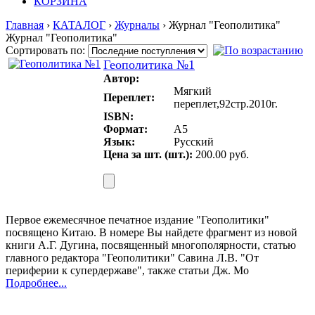
КОРЗИНА
Главная
›
КАТАЛОГ
›
Журналы
› Журнал "Геополитика"
Журнал "Геополитика"
Сортировать по:
Геополитика №1
Автор:
Мягкий
Переплет:
переплет,92стр.2010г.
ISBN:
Формат:
A5
Язык:
Русский
Цена за шт. (шт.):
200.00 руб.
Первое ежемесячное печатное издание "Геополитики"
посвящено Китаю. В номере Вы найдете фрагмент из новой
книги А.Г. Дугина, посвященный многополярности, статью
главного редактора "Геополитики" Савина Л.В. "От
периферии к супердержаве", также статьи Дж. Мо
Подробнее...