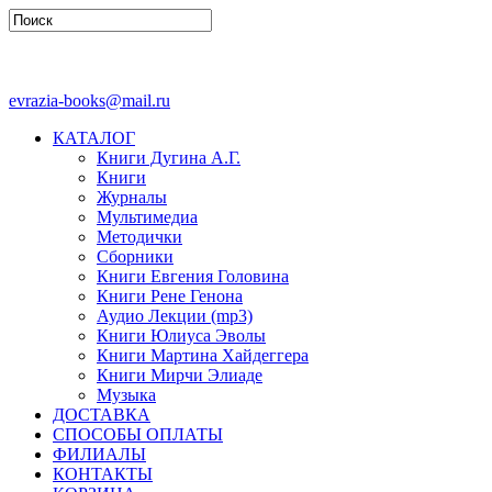
evrazia-books@mail.ru
КАТАЛОГ
Книги Дугина А.Г.
Книги
Журналы
Мультимедиа
Методички
Сборники
Книги Евгения Головина
Книги Рене Генона
Аудио Лекции (mp3)
Книги Юлиуса Эволы
Книги Мартина Хайдеггера
Книги Мирчи Элиаде
Музыка
ДОСТАВКА
СПОСОБЫ ОПЛАТЫ
ФИЛИАЛЫ
КОНТАКТЫ